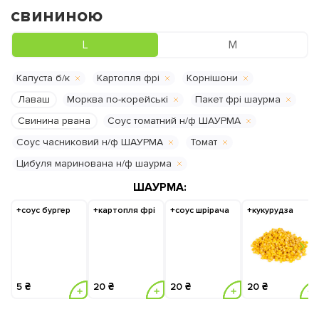
свининою
L
M
Капуста б/к
Картопля фрі
Корнішони
Лаваш
Морква по-корейські
Пакет фрі шаурма
Свинина рвана
Соус томатний н/ф ШАУРМА
Соус часниковий н/ф ШАУРМА
Томат
Цибуля маринована н/ф шаурма
ШАУРМА:
+соус бургер
+картопля фрі
+соус шрірача
+кукурудза
5 ₴
20 ₴
20 ₴
20 ₴