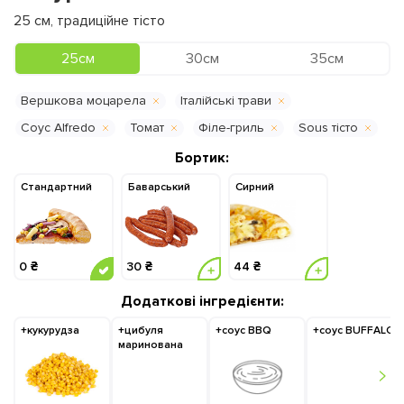
25
см
,
традиційне тісто
25см
30см
35см
Вершкова моцарела
Італійські трави
Соус Alfredo
Томат
Філе-гриль
Sous тісто
Бортик:
Стандартний
Баварський
Cирний
0 ₴
30 ₴
44 ₴
Додаткові інгредієнти:
+кукурудза
+цибуля
+соус BBQ
+соус BUFFALO
маринована