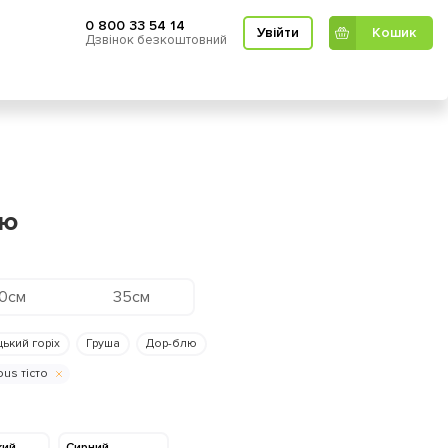
0 800 33 54 14
Увійти
Кошик
Дзвінок безкоштовний
Кошик
лю
0см
35см
цький горіх
Груша
Дор-блю
ous тісто
кий
Cирний