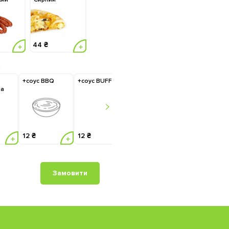
44 ₴
:
+соус BBQ
+соус BUFFALO
+соус RANCH
+томат
на
12 ₴
12 ₴
12 ₴
14 ₴
Замовити