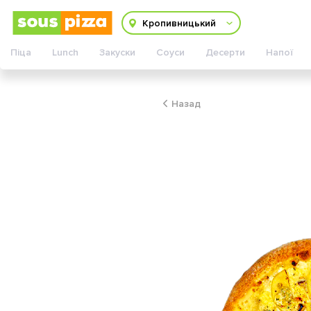
Змінити адресу
Кропивницький
Піца
Lunch
Закуски
Соуси
Десерти
Напої
Назад