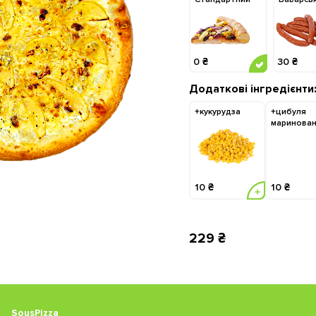
0 ₴
30 ₴
Додаткові інгредієнти
+кукурудза
+цибуля
маринова
10 ₴
10 ₴
229 ₴
SousPizza