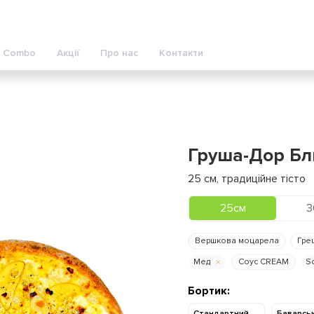
Combo
Акції
Про нас
Контакти
Груша-Дор Б
25
см
,
традиційне тісто
25см
3
Вершкова моцарела
Гре
Мед
Соус CREAM
S
Бортик:
Стандартний
Баварсь