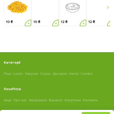
10 ₴
10 ₴
12 ₴
12 ₴
Категорії
Піца
Lunch
Закуски
Соуси
Десерти
Напої
Combo
SousPizza
Акції
Про нас
Франшиза
Вакансії
Алергени
Контакти