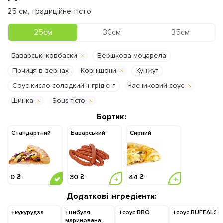
25
см
,
традиційне тісто
25см
30см
35см
Баварські ковбаски
Вершкова моцарела
Гірчиця в зернах
Корнішони
Кунжут
Соус кисло-солодкий інгрідієнт
Часниковий соус
Шинка
Sous тісто
Бортик:
Стандартний
Баварський
Cирний
0 ₴
30 ₴
44 ₴
Додаткові інгредієнти:
+кукурудза
+цибуля
+соус BBQ
+соус BUFFALO
маринована