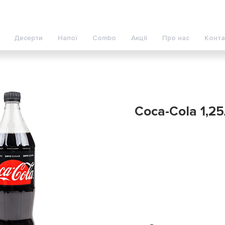
Десерти
Напої
Combo
Акції
Про нас
Конта
Coca-Cola 1,2