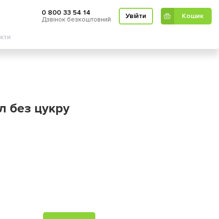
0 800 33 54 14
Увійти
Кошик
Дзвінок безкоштовний
Кошик
кти
5л без цукру