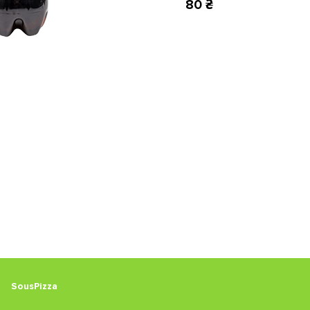
80 ₴
SousPizza