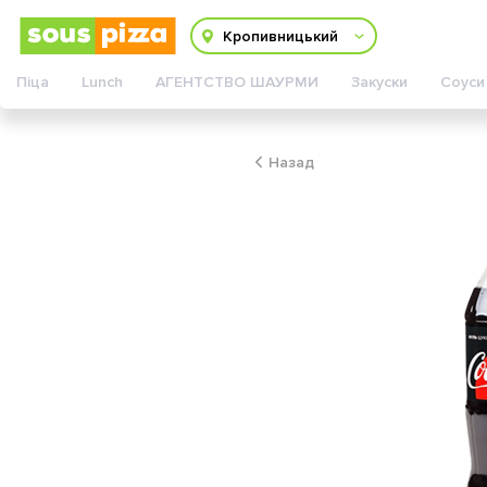
Змінити адресу
Кропивницький
Піца
Lunch
АГЕНТСТВО ШАУРМИ
Закуски
Соуси
Назад