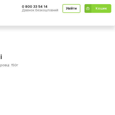
0 800 33 54 14
Увійти
Кошик
Дзвінок безкоштовний
Кошик
і
ровці. 150г