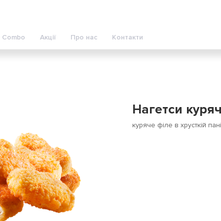
Combo
Акції
Про нас
Контакти
Нагетси куряч
куряче філе в хрусткій пані