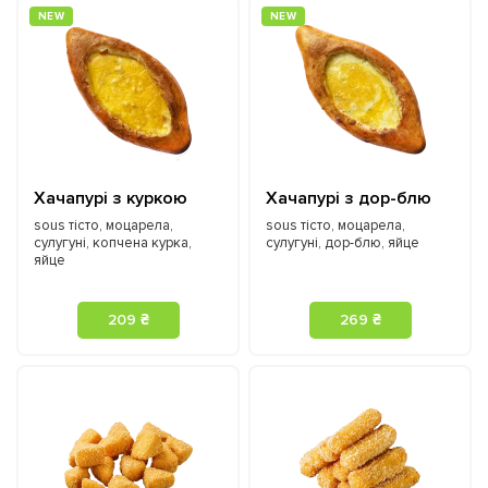
NEW
NEW
Хачапурі з куркою
Хачапурі з дор-блю
sous тісто, моцарела,
sous тісто, моцарела,
сулугуні, копчена курка,
сулугуні, дор-блю, яйце
яйце
209 ₴
269 ₴