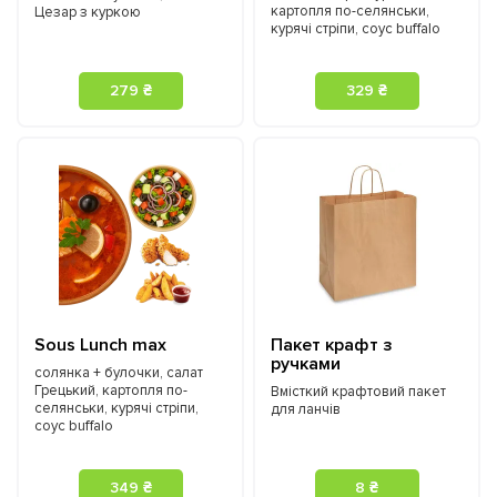
картопля по-селянськи,
Цезар з куркою
курячі стріпи, соус buffalo
279 ₴
329 ₴
Sous Lunch max
Пакет крафт з
ручками
солянка + булочки, салат
Грецький, картопля по-
Вмісткий крафтовий пакет
селянськи, курячі стріпи,
для ланчів
соус buffalo
349 ₴
8 ₴