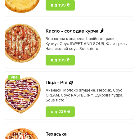
від 199 ₴
Кисло - солодке курча 🌶️
Вершкова моцарела
,
Італійські трави
,
Кунжут
,
Соус SWEET AND SOUR
,
Філе-гриль
,
Часниковий соус
,
Sous тісто
від 199 ₴
VEG
Піца - Pie 🌿
Ананаси
,
Молоко згущене
,
Персик
,
Соус
CREAM
,
Соус RASPBERRY
,
Цукрова пудра
,
Sous тісто
від 239 ₴
Техаська