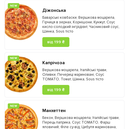
NEW
Діжонська
Баварські ковбаски
,
Вершкова моцарела
,
Гірчиця в зернах
,
Корнішони
,
Кунжут
,
Соус
кисло-солодкий інгрідієнт
,
Часниковий соус
,
Шинка
,
Sous тісто
від 199 ₴
NEW
Капрічоза
Вершкова моцарела
,
Італійські трави
,
Оливки
,
Печериці мариновані
,
Соус
TOMATO
,
Томат
,
Шинка
,
Sous тісто
від 199 ₴
NEW
Манхеттен
Бекон
,
Вершкова моцарела
,
Італійські трави
,
Перець паприка
,
Соус TOMATO
,
Фарш
яловичий
,
Філе су-від
,
Цибуля маринована
,