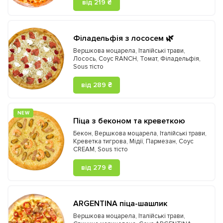
від 219 ₴
Філадельфія з лососем 🌿
Вершкова моцарела
,
Італійські трави
,
Лосось
,
Соус RANCH
,
Томат
,
Філадельфія
,
Sous тісто
від 289 ₴
NEW
Піца з беконом та креветкою
Бекон
,
Вершкова моцарела
,
Італійські трави
,
Креветка тигрова
,
Мідії
,
Пармезан
,
Соус
CREAM
,
Sous тісто
від 279 ₴
ARGENTINA піца-шашлик
Вершкова моцарела
,
Італійські трави
,