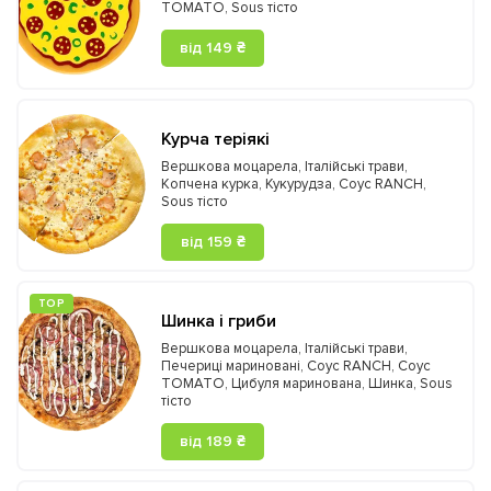
TOMATO
,
Sous тісто
від 149 ₴
Курча теріякі
Вершкова моцарела
,
Італійські трави
,
Копчена курка
,
Кукурудза
,
Соус RANCH
,
Sous тісто
від 159 ₴
ТOP
Шинка і гриби
Вершкова моцарела
,
Італійські трави
,
Печериці мариновані
,
Соус RANCH
,
Соус
TOMATO
,
Цибуля маринована
,
Шинка
,
Sous
тісто
від 189 ₴