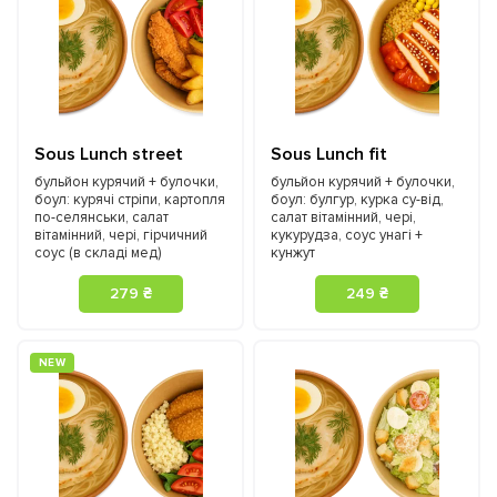
Sous Lunch street
Sous Lunch fit
бульйон курячий + булочки,
бульйон курячий + булочки,
боул: курячі стріпи, картопля
боул: булгур, курка су-від,
по-селянськи, салат
салат вітамінний, чері,
вітамінний, чері, гірчичний
кукурудза, соус унагі +
соус (в складі мед)
кунжут
279 ₴
249 ₴
NEW