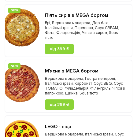
NEW
П’ять сирів з MEGA бортом
Брі
,
Вершкова моцарела
,
Дор-блю
,
Італійські трави
,
Пармезан
,
Соус CREAM
,
Фета
,
Філадельфія
,
Чіпси з сиром
,
Sous
тісто
від 399 ₴
NEW
М’ясна з MEGA бортом
Вершкова моцарела
,
Гостра пепероні
,
Італійські трави
,
Карбонат
,
Соус BBQ
,
Соус
TOMATO
,
Філадельфія
,
Філе-гриль
,
Чіпси з
паприкою
,
Шинка
,
Sous тісто
від 369 ₴
LEGO - піца
Вершкова моцарела
,
Італійські трави
,
Соус