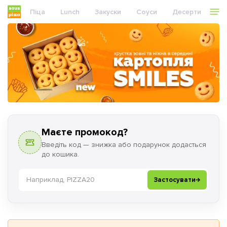
Піца
Lunch
Закуски
Соуси
Десерти
На
Маєте промокод?
Введіть код — знижка або подарунок додасться
до кошика.
Промокод
Зниж
Застосувати