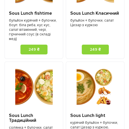
Sous Lunch fishtime
Sous Lunch Класичний
бульйон курячий + булочки,
бульйон + булочки, салат
боул: біла риба, кус кус,
Цезар з куркою
салат вітамінний, чері,
гірчичний соус (в складі
мед)
249 ₴
249 ₴
Sous Lunch
Sous Lunch light
Традиційний
курячий бульйон + булочки,
салат Цезар з куркою,
солянка + булочки, салат