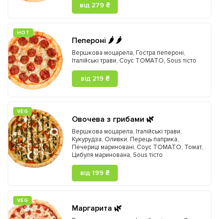
від 279 ₴
HOT
Пепероні 🌶️ 🌶️
Вершкова моцарела
,
Гостра пепероні
,
Італійські трави
,
Соус TOMATO
,
Sous тісто
від 219 ₴
VEG
Овочева з грибами 🌿
Вершкова моцарела
,
Італійські трави
,
Кукурудза
,
Оливки
,
Перець паприка
,
Печериці мариновані
,
Соус TOMATO
,
Томат
,
Цибуля маринована
,
Sous тісто
від 199 ₴
VEG
Маргарита 🌿