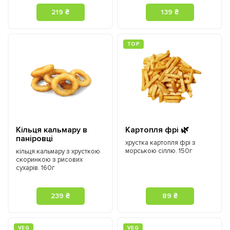
219 ₴
139 ₴
ТOP
Кільця кальмару в
Картопля фрі 🌿
паніровці
хрустка картопля фрі з
морською сіллю. 150г
кільця кальмару з хрусткою
скоринкою з рисових
сухарів. 160г
239 ₴
89 ₴
VEG
VEG