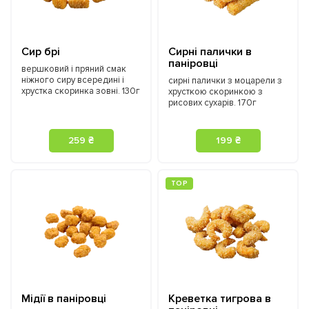
Сир брі
Сирні палички в
паніровці
вершковий і пряний смак
ніжного сиру всередині і
cирні палички з моцарели з
хрустка скоринка зовні. 130г
хрусткою скоринкою з
рисових сухарів. 170г
259 ₴
199 ₴
ТOP
Мідії в паніровці
Креветка тигрова в