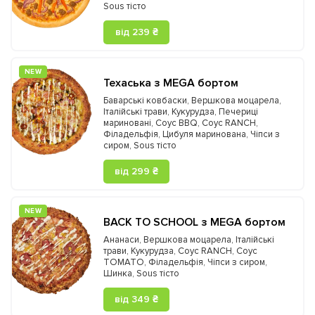
Sous тісто
від 239 ₴
NEW
Техаська з MEGA бортом
Баварські ковбаски
,
Вершкова моцарела
,
Італійські трави
,
Кукурудза
,
Печериці
мариновані
,
Соус BBQ
,
Соус RANCH
,
Філадельфія
,
Цибуля маринована
,
Чіпси з
сиром
,
Sous тісто
від 299 ₴
NEW
BACK TO SCHOOL з MEGA бортом
Ананаси
,
Вершкова моцарела
,
Італійські
трави
,
Кукурудза
,
Соус RANCH
,
Соус
TOMATO
,
Філадельфія
,
Чіпси з сиром
,
Шинка
,
Sous тісто
від 349 ₴