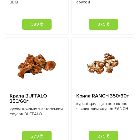
BBQ
соусом
389 ₴
379 ₴
Крила BUFFALO
Крила RANCH 350/60г
350/60г
курячі крильця з вершково-
часниковим соусом RANCH
курячі крильця з авторським
соусом BUFFALO
279 ₴
279 ₴