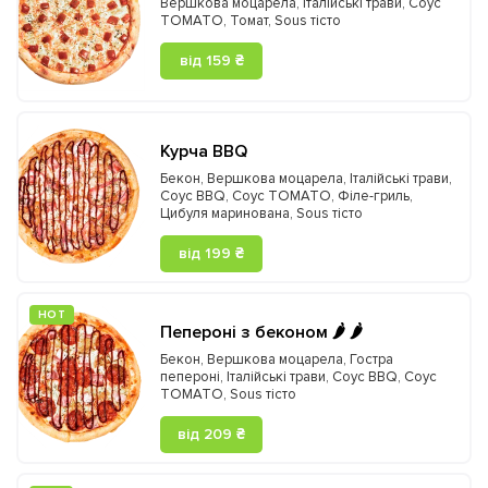
Вершкова моцарела
,
Італійські трави
,
Соус
TOMATO
,
Томат
,
Sous тісто
від 159 ₴
Курча BBQ
Бекон
,
Вершкова моцарела
,
Італійські трави
,
Соус BBQ
,
Соус TOMATO
,
Філе-гриль
,
Цибуля маринована
,
Sous тісто
від 199 ₴
HOT
Пепероні з беконом 🌶️ 🌶️
Бекон
,
Вершкова моцарела
,
Гостра
пепероні
,
Італійські трави
,
Соус BBQ
,
Соус
TOMATO
,
Sous тісто
від 209 ₴