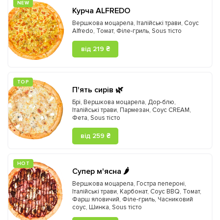
NEW
Курча ALFREDO
Вершкова моцарела
,
Італійські трави
,
Соус
Alfredo
,
Томат
,
Філе-гриль
,
Sous тісто
від 219 ₴
ТOP
П'ять сирів 🌿
Брі
,
Вершкова моцарела
,
Дор-блю
,
Італійські трави
,
Пармезан
,
Соус CREAM
,
Фета
,
Sous тісто
від 259 ₴
HOT
Супер м'ясна 🌶️
Вершкова моцарела
,
Гостра пепероні
,
Італійські трави
,
Карбонат
,
Соус BBQ
,
Томат
,
Фарш яловичий
,
Філе-гриль
,
Часниковий
соус
,
Шинка
,
Sous тісто