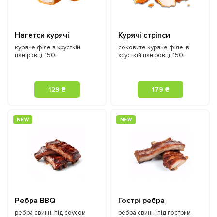
Нагетси курячі
Курячі стріпси
куряче філе в хрусткій
соковите куряче філе, в
паніровці. 150г
хрусткій паніровці. 150г
129 ₴
179 ₴
NEW
NEW
Ребра BBQ
Гострі ребра
ребра свинні під соусом
ребра свинні під гострим