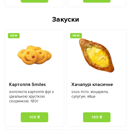
Закуски
NEW
NEW
Картопля Smiles
Хачапурі класичне
золотиста картопля фрі з
sous тісто, моцарела,
ідеальною хрусткою
сулугуні, яйце
скоринкою. 180г
109 ₴
189 ₴