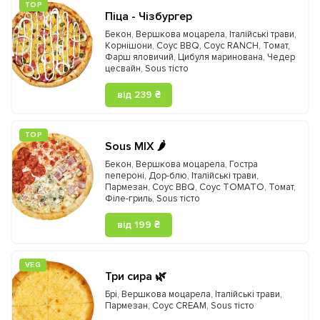
ТOP
Піца - Чізбургер
Бекон
,
Вершкова моцарела
,
Італійські трави
,
Корнішони
,
Соус BBQ
,
Соус RANCH
,
Томат
,
Фарш яловичий
,
Цибуля маринована
,
Чедер
цесвайн
,
Sous тісто
від 239 ₴
ТOP
Sous MIX 🌶️
Бекон
,
Вершкова моцарела
,
Гостра
пепероні
,
Дор-блю
,
Італійські трави
,
Пармезан
,
Соус BBQ
,
Соус TOMATO
,
Томат
,
Філе-гриль
,
Sous тісто
від 199 ₴
VEG
Три сира 🌿
Брі
,
Вершкова моцарела
,
Італійські трави
,
Пармезан
,
Соус CREAM
,
Sous тісто