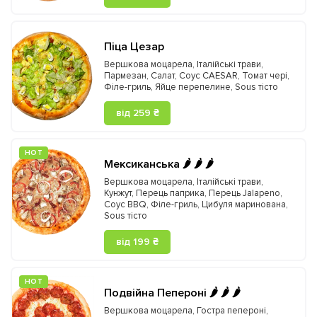
Піца Цезар
Вершкова моцарела
,
Італійські трави
,
Пармезан
,
Салат
,
Соус CAESAR
,
Томат чері
,
Філе-гриль
,
Яйце перепелине
,
Sous тісто
від 259 ₴
HOT
Мексиканська 🌶️ 🌶️ 🌶️
Вершкова моцарела
,
Італійські трави
,
Кунжут
,
Перець паприка
,
Перець Jalapeno
,
Соус BBQ
,
Філе-гриль
,
Цибуля маринована
,
Sous тісто
від 199 ₴
HOT
Подвійна Пепероні 🌶️ 🌶️ 🌶️
Вершкова моцарела
,
Гостра пепероні
,