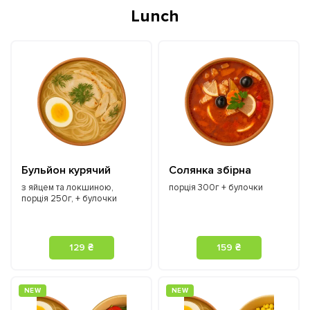
Lunch
Бульйон курячий
Солянка збірна
з яйцем та локшиною,
порція 300г + булочки
порція 250г, + булочки
129 ₴
159 ₴
NEW
NEW