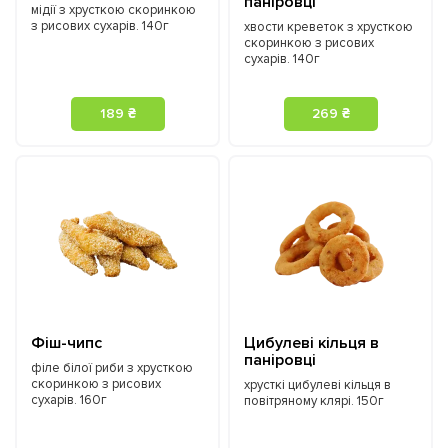
паніровці
мідії з хрусткою скоринкою
з рисових сухарів. 140г
хвости креветок з хрусткою
скоринкою з рисових
сухарів. 140г
189 ₴
269 ₴
Фіш-чипс
Цибулеві кільця в
паніровці
філе білої риби з хрусткою
скоринкою з рисових
хрусткі цибулеві кільця в
сухарів. 160г
повітряному клярі. 150г