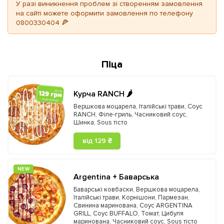
У разі виникнення проблем зі створенням замовлення
на сайті можете оформити замовлення по телефону
0800330404 🍕
Піца
Курча RANCH 🌶️
Вершкова моцарела
,
Італійські трави
,
Соус
RANCH
,
Філе-гриль
,
Часниковий соус
,
Шинка
,
Sous тісто
від 129 ₴
NEW
Argentina + Баварська
Баварські ковбаски
,
Вершкова моцарела
,
Італійські трави
,
Корнішони
,
Пармезан
,
Свинина маринована
,
Соус ARGENTINA
GRILL
,
Соус BUFFALO
,
Томат
,
Цибуля
маринована
,
Часниковий соус
,
Sous тісто