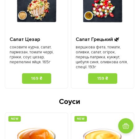
Салат Цезар
Салат Грецький 🌿
соковите курча, салат,
вершкова фета, томати,
пармезан, томати черрі,
оливки, салат, огірок,
грінки, соус цезар,
перець паприка, кунжут,
перепелині яйця. 165г
цибуля синя, оливкова олія,
спеції. 193г
169 ₴
159 ₴
Соуси
NEW
NEW