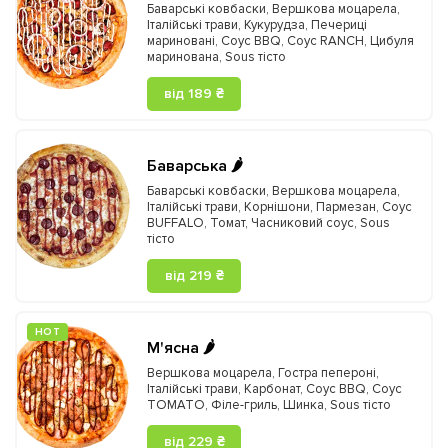
Баварські ковбаски
,
Вершкова моцарела
,
Італійські трави
,
Кукурудза
,
Печериці
мариновані
,
Соус BBQ
,
Соус RANCH
,
Цибуля
маринована
,
Sous тісто
від 189 ₴
Баварська 🌶️
Баварські ковбаски
,
Вершкова моцарела
,
Італійські трави
,
Корнішони
,
Пармезан
,
Соус
BUFFALO
,
Томат
,
Часниковий соус
,
Sous
тісто
від 219 ₴
HOT
М'ясна 🌶️
Вершкова моцарела
,
Гостра пепероні
,
Італійські трави
,
Карбонат
,
Соус BBQ
,
Соус
TOMATO
,
Філе-гриль
,
Шинка
,
Sous тісто
від 229 ₴