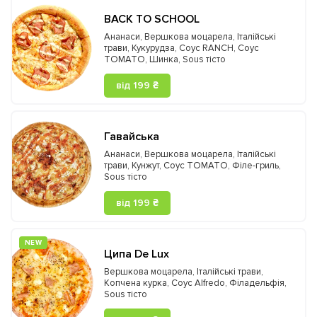
BACK TO SCHOOL
Ананаси
,
Вершкова моцарела
,
Італійські
трави
,
Кукурудза
,
Соус RANCH
,
Соус
TOMATO
,
Шинка
,
Sous тісто
від 199 ₴
Гавайська
Ананаси
,
Вершкова моцарела
,
Італійські
трави
,
Кунжут
,
Соус TOMATO
,
Філе-гриль
,
Sous тісто
від 199 ₴
NEW
Ципа De Lux
Вершкова моцарела
,
Італійські трави
,
Копчена курка
,
Соус Alfredo
,
Філадельфія
,
Sous тісто