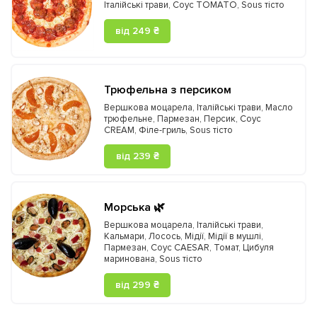
Італійські трави
,
Соус TOMATO
,
Sous тісто
від 249 ₴
Трюфельна з персиком
Вершкова моцарела
,
Італійські трави
,
Масло
трюфельне
,
Пармезан
,
Персик
,
Соус
CREAM
,
Філе-гриль
,
Sous тісто
від 239 ₴
Морська 🌿
Вершкова моцарела
,
Італійські трави
,
Кальмари
,
Лосось
,
Мідії
,
Мідії в мушлі
,
Пармезан
,
Соус CAESAR
,
Томат
,
Цибуля
маринована
,
Sous тісто
від 299 ₴