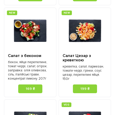
NEW
NEW
Салат з беконом
Салат Цезар з
креветкою
бекон, яйце перепелине,
томат черрі, салат, огірок.
креветка, салат, пармезан,
заправка: олія оливкова,
томати черрі, грінки, соус
сіль, італійські трави,
цезар, перепелині яйця.
концентрат лимону. 207г
150г
169 ₴
199 ₴
VEG