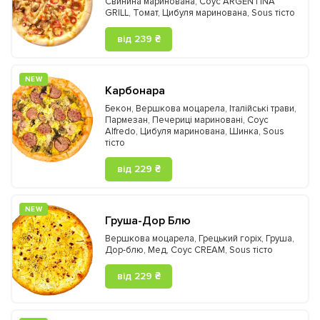
Свинина маринована
,
Соус ARGENTINA
GRILL
,
Томат
,
Цибуля маринована
,
Sous тісто
від 239 ₴
NEW
Карбонара
Бекон
,
Вершкова моцарела
,
Італійські трави
,
Пармезан
,
Печериці мариновані
,
Соус
Alfredo
,
Цибуля маринована
,
Шинка
,
Sous
тісто
від 229 ₴
NEW
Груша-Дор Блю
Вершкова моцарела
,
Грецький горіх
,
Груша
,
Дор-блю
,
Мед
,
Соус CREAM
,
Sous тісто
від 229 ₴