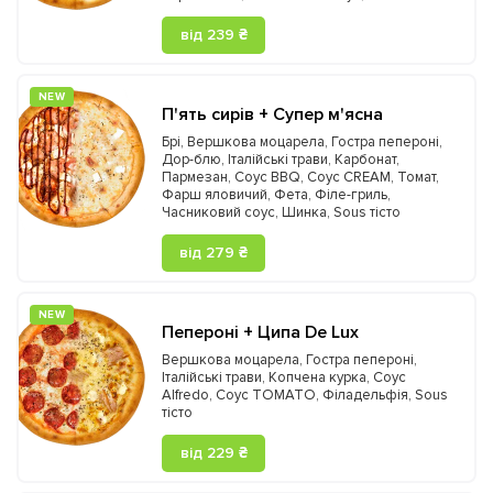
від 239 ₴
NEW
П'ять сирів + Супер м'ясна
Брі
,
Вершкова моцарела
,
Гостра пепероні
,
Дор-блю
,
Італійські трави
,
Карбонат
,
Пармезан
,
Соус BBQ
,
Соус CREAM
,
Томат
,
Фарш яловичий
,
Фета
,
Філе-гриль
,
Часниковий соус
,
Шинка
,
Sous тісто
від 279 ₴
NEW
Пепероні + Ципа De Lux
Вершкова моцарела
,
Гостра пепероні
,
Італійські трави
,
Копчена курка
,
Соус
Alfredo
,
Соус TOMATO
,
Філадельфія
,
Sous
тісто
від 229 ₴