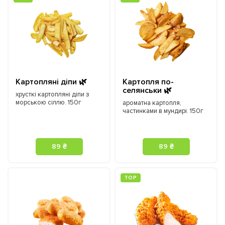
Картопляні діпи 🌿
Картопля по-
селянськи 🌿
хрусткі картопляні діпи з
морською сіллю. 150г
ароматна картопля,
частинками в мундирі. 150г
89 ₴
89 ₴
ТOP