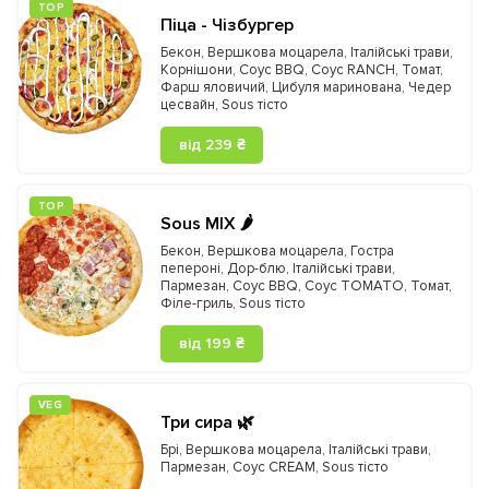
ТOP
Піца - Чізбургер
Бекон
,
Вершкова моцарела
,
Італійські трави
,
Корнішони
,
Соус BBQ
,
Соус RANCH
,
Томат
,
Фарш яловичий
,
Цибуля маринована
,
Чедер
цесвайн
,
Sous тісто
від 239 ₴
ТOP
Sous MIX 🌶️
Бекон
,
Вершкова моцарела
,
Гостра
пепероні
,
Дор-блю
,
Італійські трави
,
Пармезан
,
Соус BBQ
,
Соус TOMATO
,
Томат
,
Філе-гриль
,
Sous тісто
від 199 ₴
VEG
Три сира 🌿
Брі
,
Вершкова моцарела
,
Італійські трави
,
Пармезан
,
Соус CREAM
,
Sous тісто