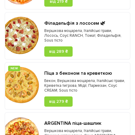
від 219 ₴
Філадельфія з лососем 🌿
Вершкова моцарела
,
Італійські трави
,
Лосось
,
Соус RANCH
,
Томат
,
Філадельфія
,
Sous тісто
від 289 ₴
NEW
Піца з беконом та креветкою
Бекон
,
Вершкова моцарела
,
Італійські трави
,
Креветка тигрова
,
Мідії
,
Пармезан
,
Соус
CREAM
,
Sous тісто
від 279 ₴
ARGENTINA піца-шашлик
Вершкова моцарела
,
Італійські трави
,