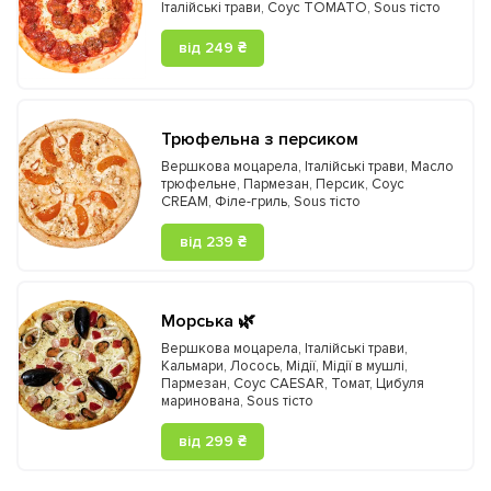
Італійські трави
,
Соус TOMATO
,
Sous тісто
від 249 ₴
Трюфельна з персиком
Вершкова моцарела
,
Італійські трави
,
Масло
трюфельне
,
Пармезан
,
Персик
,
Соус
CREAM
,
Філе-гриль
,
Sous тісто
від 239 ₴
Морська 🌿
Вершкова моцарела
,
Італійські трави
,
Кальмари
,
Лосось
,
Мідії
,
Мідії в мушлі
,
Пармезан
,
Соус CAESAR
,
Томат
,
Цибуля
маринована
,
Sous тісто
від 299 ₴