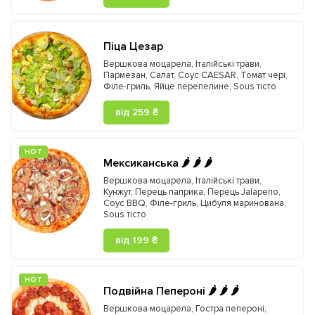
Піца Цезар
Вершкова моцарела
,
Італійські трави
,
Пармезан
,
Салат
,
Соус CAESAR
,
Томат чері
,
Філе-гриль
,
Яйце перепелине
,
Sous тісто
від 259 ₴
HOT
Мексиканська 🌶️ 🌶️ 🌶️
Вершкова моцарела
,
Італійські трави
,
Кунжут
,
Перець паприка
,
Перець Jalapeno
,
Соус BBQ
,
Філе-гриль
,
Цибуля маринована
,
Sous тісто
від 199 ₴
HOT
Подвійна Пепероні 🌶️ 🌶️ 🌶️
Вершкова моцарела
,
Гостра пепероні
,