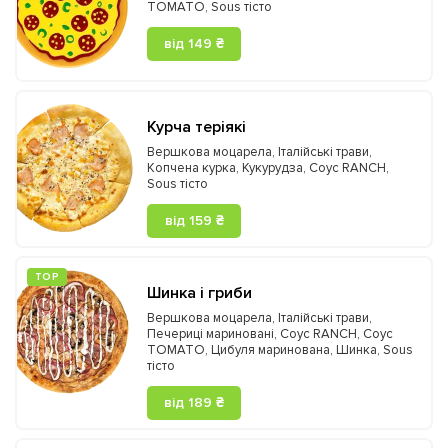
TOMATO
,
Sous тісто
від 149 ₴
Курча теріякі
Вершкова моцарела
,
Італійські трави
,
Копчена курка
,
Кукурудза
,
Соус RANCH
,
Sous тісто
від 159 ₴
ТOP
Шинка і гриби
Вершкова моцарела
,
Італійські трави
,
Печериці мариновані
,
Соус RANCH
,
Соус
TOMATO
,
Цибуля маринована
,
Шинка
,
Sous
тісто
від 189 ₴