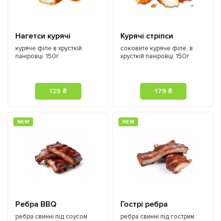
Нагетси курячі
Курячі стріпси
куряче філе в хрусткій
соковите куряче філе, в
паніровці. 150г
хрусткій паніровці. 150г
129 ₴
179 ₴
NEW
NEW
Ребра BBQ
Гострі ребра
ребра свинні під соусом
ребра свинні під гострим