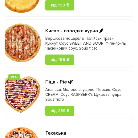
від 199 ₴
Кисло - солодке курча 🌶️
Вершкова моцарела
,
Італійські трави
,
Кунжут
,
Соус SWEET AND SOUR
,
Філе-гриль
,
Часниковий соус
,
Sous тісто
від 199 ₴
VEG
Піца - Pie 🌿
Ананаси
,
Молоко згущене
,
Персик
,
Соус
CREAM
,
Соус RASPBERRY
,
Цукрова пудра
,
Sous тісто
від 239 ₴
Техаська