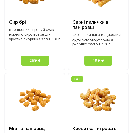
Сир брі
Сирні палички в
паніровці
вершковий і пряний смак
ніжного сиру всередині і
cирні палички з моцарели з
хрустка скоринка зовні. 130г
хрусткою скоринкою з
рисових сухарів. 170г
259 ₴
199 ₴
ТOP
Мідії в паніровці
Креветка тигрова в