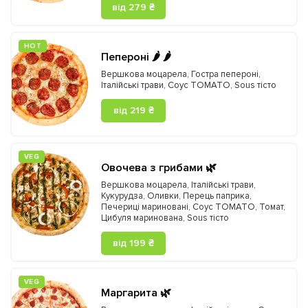
від 279 ₴
HOT
Пепероні 🌶️ 🌶️
Вершкова моцарела
,
Гостра пепероні
,
Італійські трави
,
Соус TOMATO
,
Sous тісто
від 219 ₴
VEG
Овочева з грибами 🌿
Вершкова моцарела
,
Італійські трави
,
Кукурудза
,
Оливки
,
Перець паприка
,
Печериці мариновані
,
Соус TOMATO
,
Томат
,
Цибуля маринована
,
Sous тісто
від 199 ₴
VEG
Маргарита 🌿