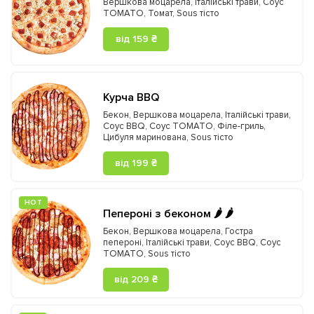
Вершкова моцарела
,
Італійські трави
,
Соус
TOMATO
,
Томат
,
Sous тісто
від 159 ₴
Курча BBQ
Бекон
,
Вершкова моцарела
,
Італійські трави
,
Соус BBQ
,
Соус TOMATO
,
Філе-гриль
,
Цибуля маринована
,
Sous тісто
від 199 ₴
HOT
Пепероні з беконом 🌶️ 🌶️
Бекон
,
Вершкова моцарела
,
Гостра
пепероні
,
Італійські трави
,
Соус BBQ
,
Соус
TOMATO
,
Sous тісто
від 209 ₴