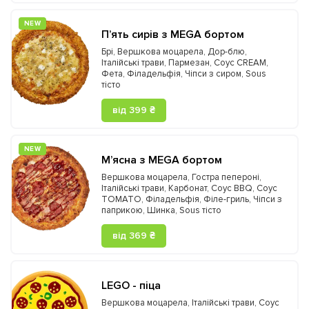
NEW
П’ять сирів з MEGA бортом
Брі
,
Вершкова моцарела
,
Дор-блю
,
Італійські трави
,
Пармезан
,
Соус CREAM
,
Фета
,
Філадельфія
,
Чіпси з сиром
,
Sous
тісто
від 399 ₴
NEW
М’ясна з MEGA бортом
Вершкова моцарела
,
Гостра пепероні
,
Італійські трави
,
Карбонат
,
Соус BBQ
,
Соус
TOMATO
,
Філадельфія
,
Філе-гриль
,
Чіпси з
паприкою
,
Шинка
,
Sous тісто
від 369 ₴
LEGO - піца
Вершкова моцарела
,
Італійські трави
,
Соус