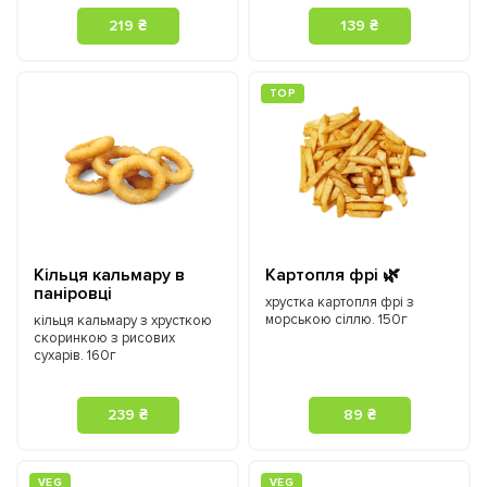
219 ₴
139 ₴
ТOP
Кільця кальмару в
Картопля фрі 🌿
паніровці
хрустка картопля фрі з
морською сіллю. 150г
кільця кальмару з хрусткою
скоринкою з рисових
сухарів. 160г
239 ₴
89 ₴
VEG
VEG