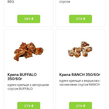
BBQ
соусом
389 ₴
379 ₴
Крила BUFFALO
Крила RANCH 350/60г
350/60г
курячі крильця з вершково-
часниковим соусом RANCH
курячі крильця з авторським
соусом BUFFALO
279 ₴
279 ₴