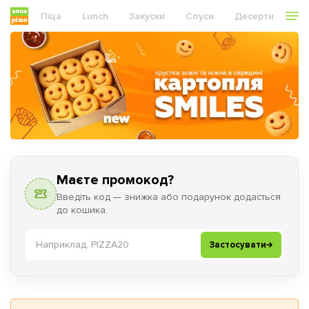
Піца
Lunch
Закуски
Соуси
Десерти
На
Маєте промокод?
Введіть код — знижка або подарунок додасться
до кошика.
Промокод
Зниж
Застосувати