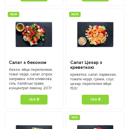
NEW
NEW
Салат з беконом
Салат Цезар з
креветкою
бекон, яйце перепелине,
томат черрі, салат, огірок.
креветка, салат, пармезан,
заправка: олія оливкова,
томати черрі, грінки, соус
сіль, італійські трави,
цезар, перепелині яйця.
концентрат лимону. 207г
150г
169 ₴
199 ₴
VEG