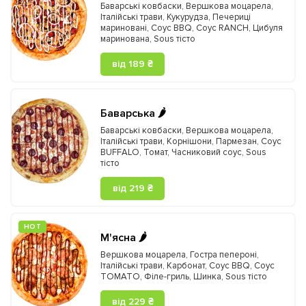
Баварські ковбаски
,
Вершкова моцарела
,
Італійські трави
,
Кукурудза
,
Печериці
мариновані
,
Соус BBQ
,
Соус RANCH
,
Цибуля
маринована
,
Sous тісто
від 189 ₴
Баварська 🌶️
Баварські ковбаски
,
Вершкова моцарела
,
Італійські трави
,
Корнішони
,
Пармезан
,
Соус
BUFFALO
,
Томат
,
Часниковий соус
,
Sous
тісто
від 219 ₴
HOT
М'ясна 🌶️
Вершкова моцарела
,
Гостра пепероні
,
Італійські трави
,
Карбонат
,
Соус BBQ
,
Соус
TOMATO
,
Філе-гриль
,
Шинка
,
Sous тісто
від 229 ₴