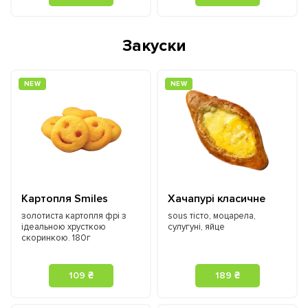
Закуски
NEW
NEW
Картопля Smiles
Хачапурі класичне
золотиста картопля фрі з
sous тісто, моцарела,
ідеальною хрусткою
сулугуні, яйце
скоринкою. 180г
109 ₴
189 ₴