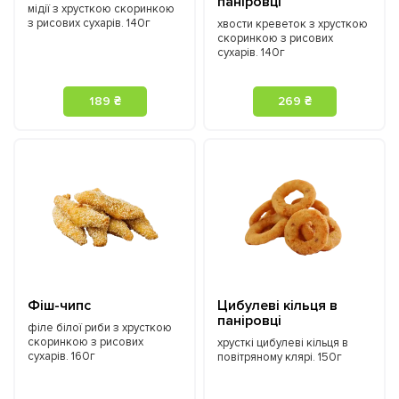
паніровці
мідії з хрусткою скоринкою
з рисових сухарів. 140г
хвости креветок з хрусткою
скоринкою з рисових
сухарів. 140г
189 ₴
269 ₴
Фіш-чипс
Цибулеві кільця в
паніровці
філе білої риби з хрусткою
скоринкою з рисових
хрусткі цибулеві кільця в
сухарів. 160г
повітряному клярі. 150г