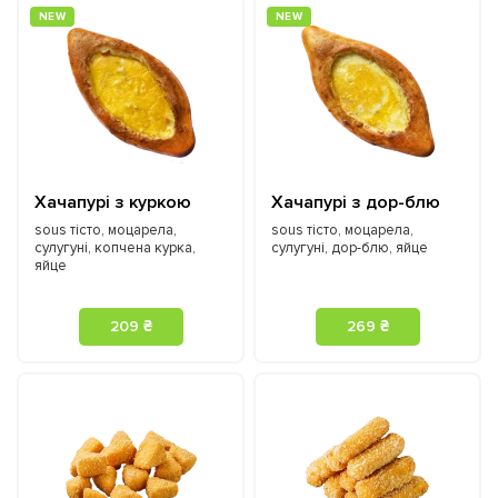
NEW
NEW
Хачапурі з куркою
Хачапурі з дор-блю
sous тісто, моцарела,
sous тісто, моцарела,
сулугуні, копчена курка,
сулугуні, дор-блю, яйце
яйце
209 ₴
269 ₴