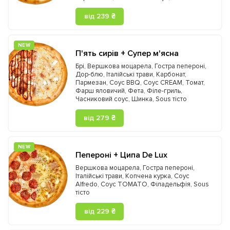
від 239 ₴
NEW
П'ять сирів + Супер м'ясна
Брі
,
Вершкова моцарела
,
Гостра пепероні
,
Дор-блю
,
Італійські трави
,
Карбонат
,
Пармезан
,
Соус BBQ
,
Соус CREAM
,
Томат
,
Фарш яловичий
,
Фета
,
Філе-гриль
,
Часниковий соус
,
Шинка
,
Sous тісто
від 279 ₴
NEW
Пепероні + Ципа De Lux
Вершкова моцарела
,
Гостра пепероні
,
Італійські трави
,
Копчена курка
,
Соус
Alfredo
,
Соус TOMATO
,
Філадельфія
,
Sous
тісто
від 229 ₴