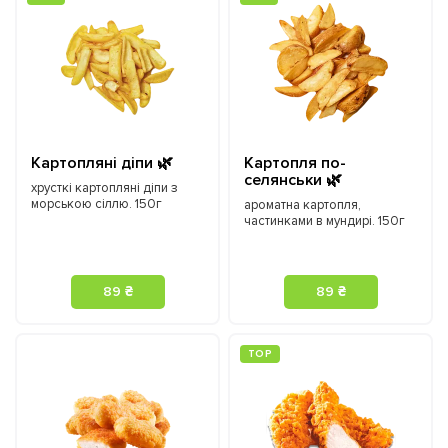
Картопляні діпи 🌿
Картопля по-
селянськи 🌿
хрусткі картопляні діпи з
морською сіллю. 150г
ароматна картопля,
частинками в мундирі. 150г
89 ₴
89 ₴
ТOP