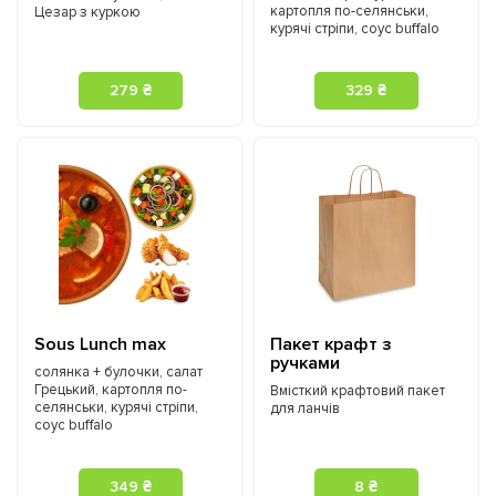
картопля по-селянськи,
Цезар з куркою
курячі стріпи, соус buffalo
279 ₴
329 ₴
Sous Lunch max
Пакет крафт з
ручками
солянка + булочки, салат
Грецький, картопля по-
Вмісткий крафтовий пакет
селянськи, курячі стріпи,
для ланчів
соус buffalo
349 ₴
8 ₴