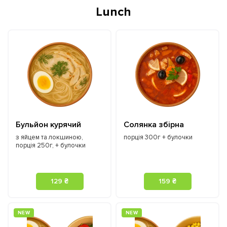
Lunch
Бульйон курячий
Солянка збірна
з яйцем та локшиною,
порція 300г + булочки
порція 250г, + булочки
129 ₴
159 ₴
NEW
NEW