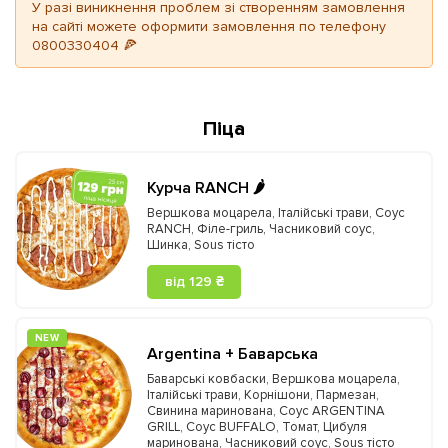
У разі виникнення проблем зі створенням замовлення
на сайті можете оформити замовлення по телефону
0800330404 🍕
Піца
Курча RANCH 🌶️
Вершкова моцарела
,
Італійські трави
,
Соус
RANCH
,
Філе-гриль
,
Часниковий соус
,
Шинка
,
Sous тісто
від 129 ₴
NEW
Argentina + Баварська
Баварські ковбаски
,
Вершкова моцарела
,
Італійські трави
,
Корнішони
,
Пармезан
,
Свинина маринована
,
Соус ARGENTINA
GRILL
,
Соус BUFFALO
,
Томат
,
Цибуля
маринована
,
Часниковий соус
,
Sous тісто