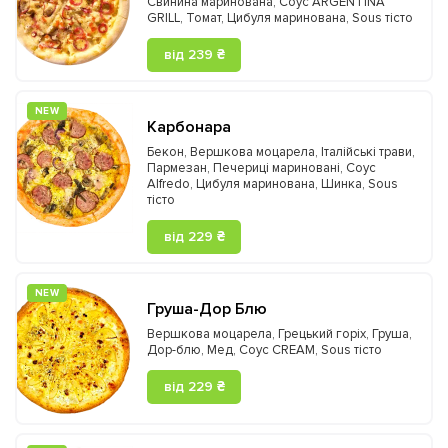
Свинина маринована
,
Соус ARGENTINA
GRILL
,
Томат
,
Цибуля маринована
,
Sous тісто
від 239 ₴
NEW
Карбонара
Бекон
,
Вершкова моцарела
,
Італійські трави
,
Пармезан
,
Печериці мариновані
,
Соус
Alfredo
,
Цибуля маринована
,
Шинка
,
Sous
тісто
від 229 ₴
NEW
Груша-Дор Блю
Вершкова моцарела
,
Грецький горіх
,
Груша
,
Дор-блю
,
Мед
,
Соус CREAM
,
Sous тісто
від 229 ₴