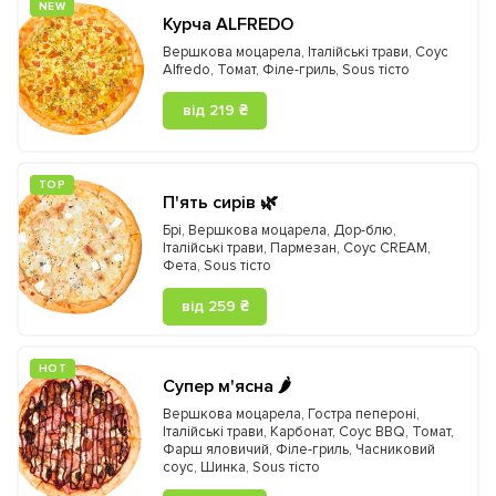
NEW
Курча ALFREDO
Вершкова моцарела
,
Італійські трави
,
Соус
Alfredo
,
Томат
,
Філе-гриль
,
Sous тісто
від 219 ₴
ТOP
П'ять сирів 🌿
Брі
,
Вершкова моцарела
,
Дор-блю
,
Італійські трави
,
Пармезан
,
Соус CREAM
,
Фета
,
Sous тісто
від 259 ₴
HOT
Супер м'ясна 🌶️
Вершкова моцарела
,
Гостра пепероні
,
Італійські трави
,
Карбонат
,
Соус BBQ
,
Томат
,
Фарш яловичий
,
Філе-гриль
,
Часниковий
соус
,
Шинка
,
Sous тісто