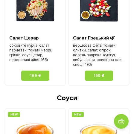
Салат Цезар
Салат Грецький 🌿
соковите курча, салат,
вершкова фета, томати,
пармезан, томати черрі,
оливки, салат, огірок,
грінки, соус цезар,
перець паприка, кунжут,
перепелині яйця. 165г
цибуля синя, оливкова олія,
спеції. 193г
169 ₴
159 ₴
Соуси
NEW
NEW