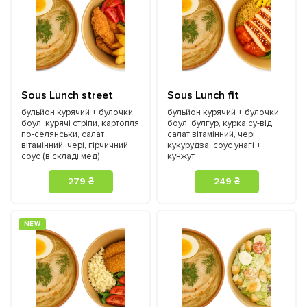
Sous Lunch street
Sous Lunch fit
бульйон курячий + булочки,
бульйон курячий + булочки,
боул: курячі стріпи, картопля
боул: булгур, курка су-від,
по-селянськи, салат
салат вітамінний, чері,
вітамінний, чері, гірчичний
кукурудза, соус унагі +
соус (в складі мед)
кунжут
279 ₴
249 ₴
NEW