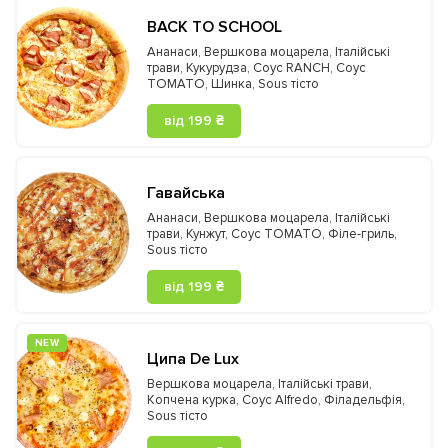
BACK TO SCHOOL
Ананаси
,
Вершкова моцарела
,
Італійські
трави
,
Кукурудза
,
Соус RANCH
,
Соус
TOMATO
,
Шинка
,
Sous тісто
від 199 ₴
Гавайська
Ананаси
,
Вершкова моцарела
,
Італійські
трави
,
Кунжут
,
Соус TOMATO
,
Філе-гриль
,
Sous тісто
від 199 ₴
NEW
Ципа De Lux
Вершкова моцарела
,
Італійські трави
,
Копчена курка
,
Соус Alfredo
,
Філадельфія
,
Sous тісто