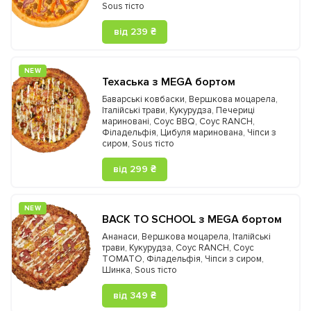
Sous тісто
від 239 ₴
NEW
Техаська з MEGA бортом
Баварські ковбаски
,
Вершкова моцарела
,
Італійські трави
,
Кукурудза
,
Печериці
мариновані
,
Соус BBQ
,
Соус RANCH
,
Філадельфія
,
Цибуля маринована
,
Чіпси з
сиром
,
Sous тісто
від 299 ₴
NEW
BACK TO SCHOOL з MEGA бортом
Ананаси
,
Вершкова моцарела
,
Італійські
трави
,
Кукурудза
,
Соус RANCH
,
Соус
TOMATO
,
Філадельфія
,
Чіпси з сиром
,
Шинка
,
Sous тісто
від 349 ₴