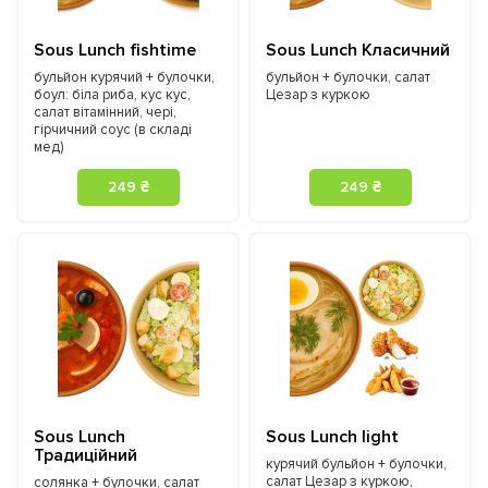
Sous Lunch fishtime
Sous Lunch Класичний
бульйон курячий + булочки,
бульйон + булочки, салат
боул: біла риба, кус кус,
Цезар з куркою
салат вітамінний, чері,
гірчичний соус (в складі
мед)
249 ₴
249 ₴
Sous Lunch
Sous Lunch light
Традиційний
курячий бульйон + булочки,
салат Цезар з куркою,
солянка + булочки, салат