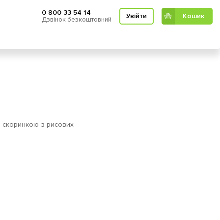
0 800 33 54 14
Увійти
Кошик
Дзвінок безкоштовний
Кошик
ю скоринкою з рисових