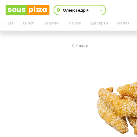
Змінити адресу
Олександрія
Піца
Lunch
Закуски
Соуси
Десерти
Напої
Назад