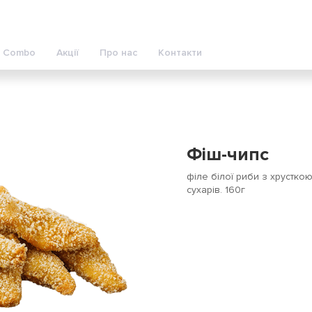
Combo
Акції
Про нас
Контакти
Фіш-чипс
філе білої риби з хрустко
сухарів. 160г